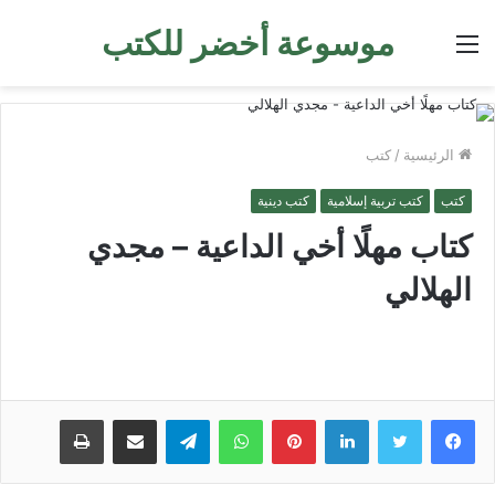
موسوعة أخضر للكتب
القائمة
الرئيسية
/
كتب
كتب
كتب تربية إسلامية
كتب دينية
كتاب مهلًا أخي الداعية – مجدي
الهلالي
لينكدإن
بينتيريست
واتساب
تيلقرام
مشاركة عبر البريد
طباعة