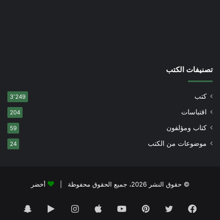
تصنيفات الكتب
كتب
3٬249
اقتباسات
204
كتاب ومؤلفون
59
موضوعات من الكتب
24
© حقوق النشر 2026، جميع الحقوق محفوظة |
أخضر
فيسبوك
تويتر
بينتيريست
يوتيوب
انستقرام
‏Google
سناب