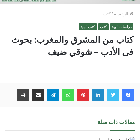
الرئيسية
/
كتب
دراسات أدبية
كتب
كتب أدبية
كتاب من المشرق والمغرب: بحوث
فى الأدب – شوقي ضيف
لينكدإن
بينتيريست
واتساب
تيلقرام
مشاركة عبر البريد
طباعة
مقالات ذات صلة