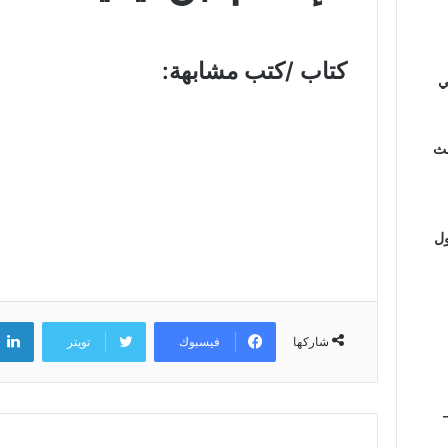
كتاب /كتب مشابهة:
ي
لث
ول
فيسبوك
تويتر
شاركها