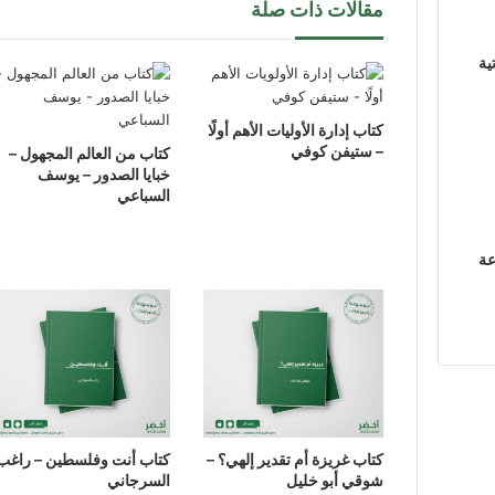
مقالات ذات صلة
ية
كتاب إدارة الأوليات الأهم أولًا
– ستيفن كوفي
كتاب من العالم المجهول –
خبايا الصدور – يوسف
السباعي
عة
كتاب غريزة أم تقدير إلهي؟ –
كتاب أنت وفلسطين – راغب
شوقي أبو خليل
السرجاني