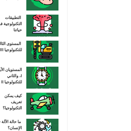
التطبيقات
التكنولوجية ف
حياتنا
المستوى الثا
للتكنولوجيا III
المستويان الأ
I، والثاني
للتكنولوجيا II
كيف يمكن
تعريف
التكنولوجيا؟
ما حالة الآلة –
الإنسان؟