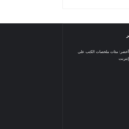
ر
خضر: مئات ملخصات الكتب على
نترنت