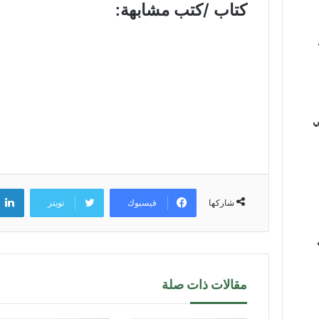
كتاب /كتب مشابهة:
ي
فيسبوك
تويتر
شاركها
مقالات ذات صلة
ي