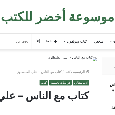
موسوعة أخضر للكتب
مقال
ت
شخص
كتاب ومؤلفون
تابعنا
عشوائي
الرئيسية
/
كتب
/
كتاب مع الناس – علي الطنطاوي
أدب مقالي
دراسات تحليلية
كتب
اض
ة
كتاب مع الناس – علي
فل