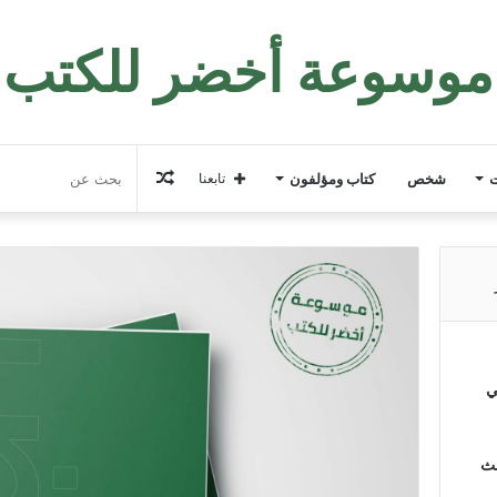
موسوعة أخضر للكتب
مقال
ت
شخص
كتاب ومؤلفون
تابعنا
عشوائي
ي
لث