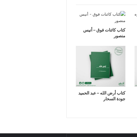
كتاب كائنات فوق – أنيس
منصور
كتاب أرض الله – عبد الحميد
جودة السحار