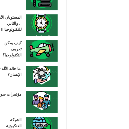
المستويان الأ
I، والثاني
للتكنولوجيا II
كيف يمكن
تعريف
التكنولوجيا؟
ما حالة الآلة –
الإنسان؟
مؤتمرات صوت
الشبكة
العنكبوتية