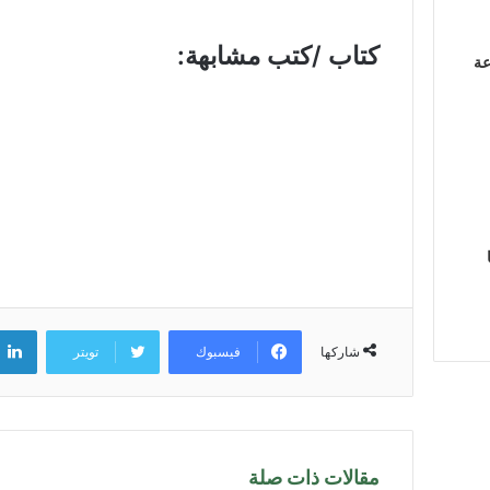
كتاب /كتب مشابهة:
عة
فيسبوك
تويتر
شاركها
مقالات ذات صلة