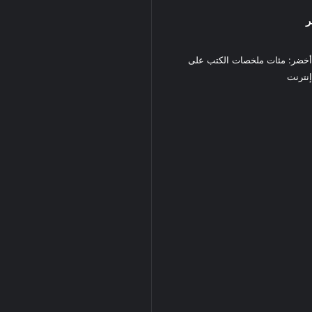
ر
خضر: مئات ملخصات الكتب على
نترنت