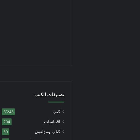
تصنيفات الكتب
كتب
3٬243
اقتباسات
204
كتاب ومؤلفون
59