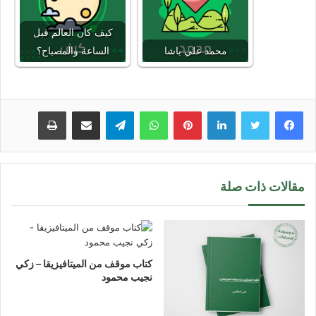
كيف كان العالم قبل
محمد علي باشا
الساعة والمصباح؟
لينكدإن
بينتيريست
واتساب
تيلقرام
مشاركة عبر البريد
طباعة
مقالات ذات صلة
كتاب موقف من الميتافيزيقا – زكي
نجيب محمود