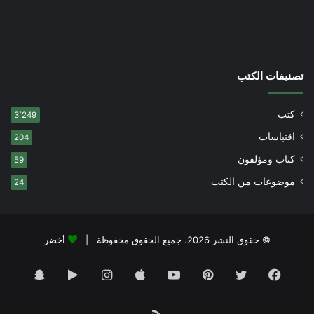
تصنيفات الكتب
كتب
3٬249
اقتباسات
204
كتاب ومؤلفون
59
موضوعات من الكتب
24
© حقوق النشر 2026، جميع الحقوق محفوظة |
أخضر
فيسبوك
تويتر
بينتيريست
يوتيوب
انستقرام
‏Google
سناب
Play
تشات