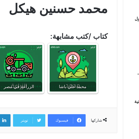
محمد حسنين هيكل
ول
كتاب /كتب مشابهة:
محمد علي باشا
الزراعة في مصر
ية
فيسبوك
تويتر
شاركها