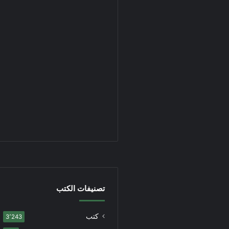
تصنيفات الكتب
كتب
3٬243