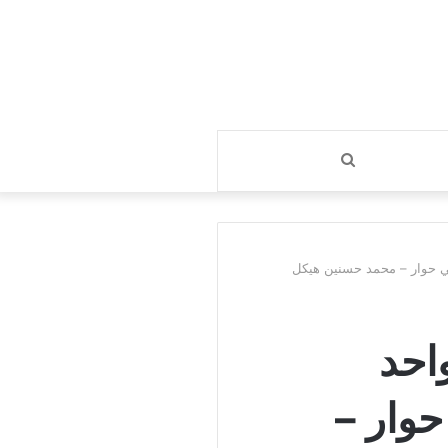
بحث
عن
ي حوار – محمد حسنين هيكل
احد
وار –