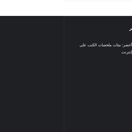
ر
خضر: مئات ملخصات الكتب على
نترنت