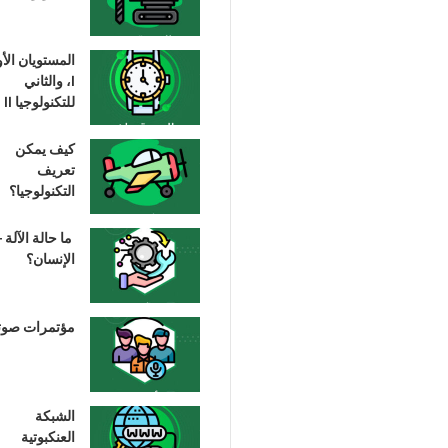
المستويان الأ
I، والثاني
للتكنولوجيا II
كيف يمكن
تعريف
التكنولوجيا؟
ما حالة الآلة –
الإنسان؟
مؤتمرات صوت
الشبكة
العنكبوتية