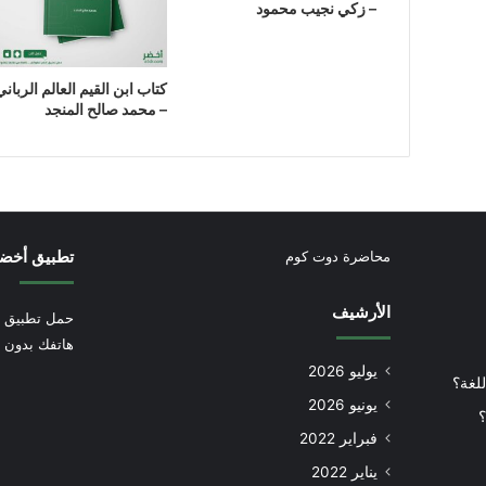
– زكي نجيب محمود
كتاب ‫ابن القيم العالم الرباني
– محمد صالح المنجد
تطبيق أخض
محاضرة دوت كوم
الأرشيف
حمل تطبيق أ
هاتفك بدون إ
يوليو 2026
للغة؟
يونيو 2026
؟
فبراير 2022
يناير 2022