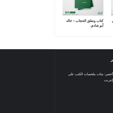
كتاب ونطق الحجاب – خالد
أبو شادي
ر
خضر: مئات ملخصات الكتب على
نترنت