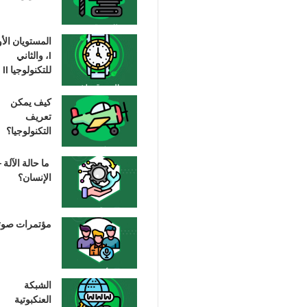
المستويان الأ
I، والثاني
للتكنولوجيا II
كيف يمكن
تعريف
التكنولوجيا؟
ما حالة الآلة –
الإنسان؟
مؤتمرات صوت
الشبكة
العنكبوتية