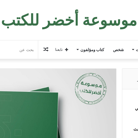
موسوعة أخضر للكتب
مقال
ت
شخص
كتاب ومؤلفون
تابعنا
عشوائي
ي
لث