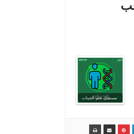
غب
مستقبل علم الجينات
لينكدإن
بينتيريست
مشاركة عبر البريد
طباعة