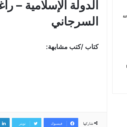
الدولة الإسلامية – را
عة
السرجاني
كتاب /كتب مشابهة:
فيسبوك
تويتر
شاركها