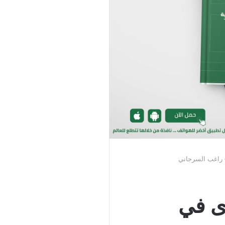
– راغب السرجاني
ى في