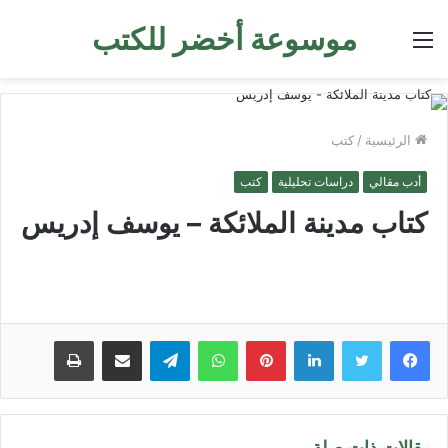
موسوعة أخضر للكتب
القائمة
الرئيسية
/
كتب
أدب مقالي
دراسات تحليلية
كتب
كتاب مدينة الملائكة – يوسف إدريس
لينكدإن
بينتيريست
واتساب
تيلقرام
مشاركة عبر البريد
طباعة
مقالات ذات صلة