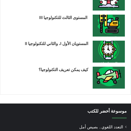
المستوى الثالث للتكنولوجيا III
المستويان الأول I، والثاني للتكنولوجيا II
كيف يمكن تعريف التكنولوجيا؟
موسوعة أخضر للكتب
التعدد اللغوي.. بصيص أمل