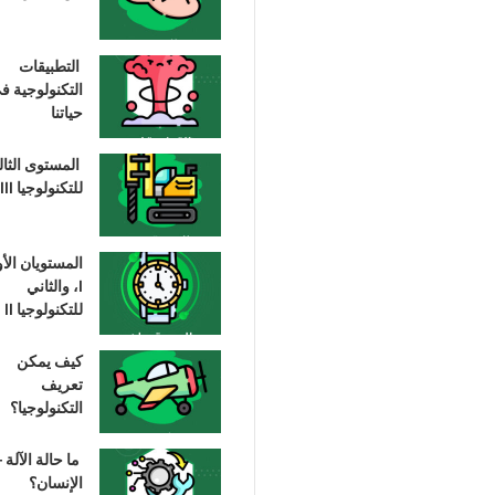
التطبيقات
التكنولوجية ف
حياتنا
المستوى الثا
للتكنولوجيا III
المستويان الأ
I، والثاني
للتكنولوجيا II
كيف يمكن
تعريف
التكنولوجيا؟
ما حالة الآلة –
الإنسان؟