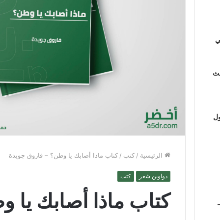
ي
لث
ول
الرئيسية
/
كتب
/
كتاب ماذا أصابك يا وطن؟ – فاروق جويدة
دواوين شعر
كتب
كتاب ماذا أصابك يا و