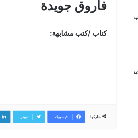
فاروق جويدة
ية
كتاب /كتب مشابهة:
عة
فيسبوك
تويتر
شاركها