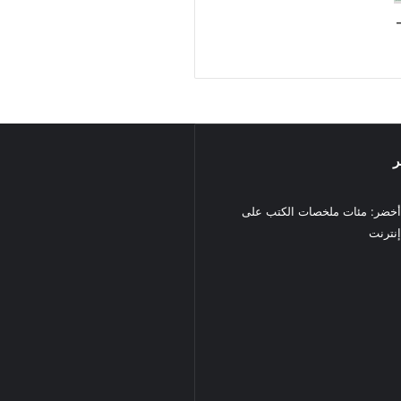
ر
خضر: مئات ملخصات الكتب على
نترنت