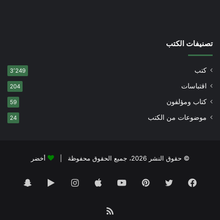
تصنيفات الكتب
كتب
3٬249
اقتباسات
204
كتاب ومؤلفون
59
موضوعات من الكتب
24
© حقوق النشر 2026، جميع الحقوق محفوظة |
أخضر
فيسبوك
تويتر
بينتيريست
يوتيوب
انستقرام
‏Google
سناب
Play
تشات
ملخص