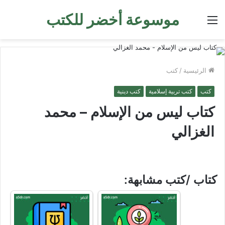
موسوعة أخضر للكتب
القائمة
الرئيسية
/
كتب
كتب
كتب تربية إسلامية
كتب دينية
كتاب ليس من الإسلام – محمد
الغزالي
كتاب /كتب مشابهة: