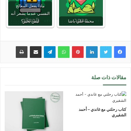
ماذا يفعل المعالج
النفسي عندما يشعر أنه
محمد علي باشا
ليس بخير؟
لينكدإن
بينتيريست
واتساب
تيلقرام
مشاركة عبر البريد
طباعة
مقالات ذات صلة
كتاب رحلتي مع غاندي – أحمد
الشقيري