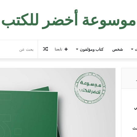
موسوعة أخضر للكتب
مقال
ت
شخص
كتاب ومؤلفون
تابعنا
عشوائي
ي
لث