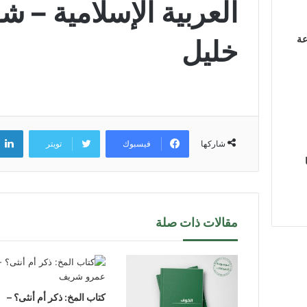
العربية الإسلامية – ش
عة
خليل
فيسبوك
تويتر
شاركها
مقالات ذات صلة
كتاب المخ: ذكر أم أنثى؟ –