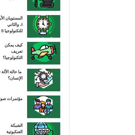
المستويان الأ
I، والثاني
للتكنولوجيا II
كيف يمكن
تعريف
التكنولوجيا؟
ما حالة الآلة –
الإنسان؟
مؤتمرات صوت
الشبكة
العنكبوتية