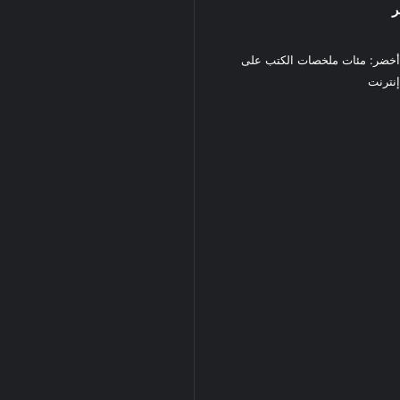
ر
خضر: مئات ملخصات الكتب على
نترنت