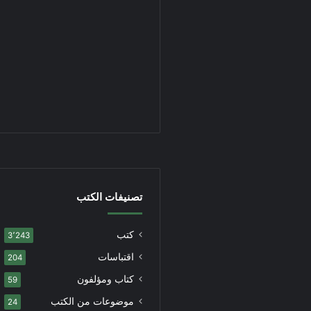
تصنيفات الكتب
كتب
3٬243
اقتباسات
204
كتاب ومؤلفون
59
موضوعات من الكتب
24