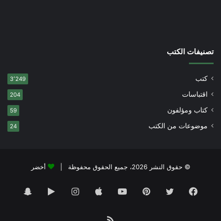
تصنيفات الكتب
كتب
3٬249
اقتباسات
204
كتاب ومؤلفون
59
موضوعات من الكتب
24
© حقوق النشر 2026، جميع الحقوق محفوظة |
أخضر
فيسبوك
تويتر
بينتيريست
يوتيوب
انستقرام
‏Google
سناب
Play
تشات
ملخص