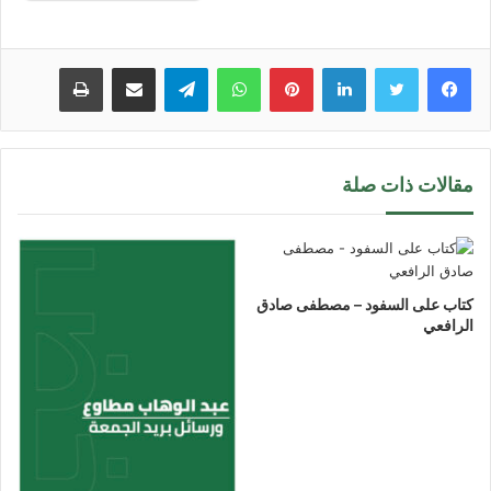
لينكدإن
بينتيريست
واتساب
تيلقرام
مشاركة عبر البريد
طباعة
مقالات ذات صلة
كتاب على السفود – مصطفى صادق
الرافعي