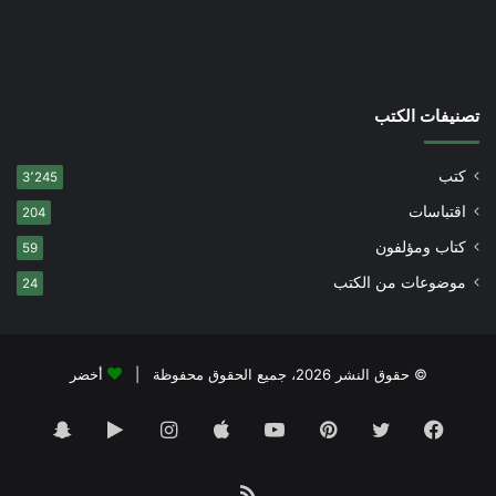
تصنيفات الكتب
كتب
3٬245
اقتباسات
204
كتاب ومؤلفون
59
موضوعات من الكتب
24
© حقوق النشر 2026، جميع الحقوق محفوظة |
أخضر
فيسبوك
تويتر
بينتيريست
يوتيوب
انستقرام
‏Google
سناب
Play
تشات
ملخص