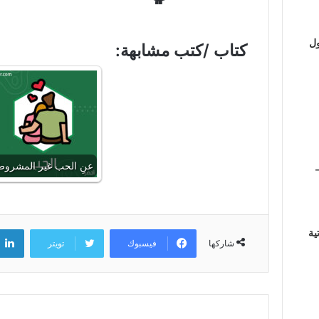
ول
كتاب /كتب مشابهة:
عنِ الحب غير المشرو
ية
فيسبوك
تويتر
شاركها