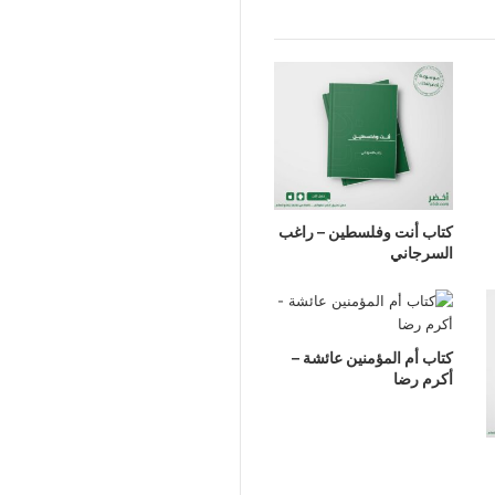
كتاب أنت وفلسطين – راغب
السرجاني
كتاب أم المؤمنين عائشة –
أكرم رضا