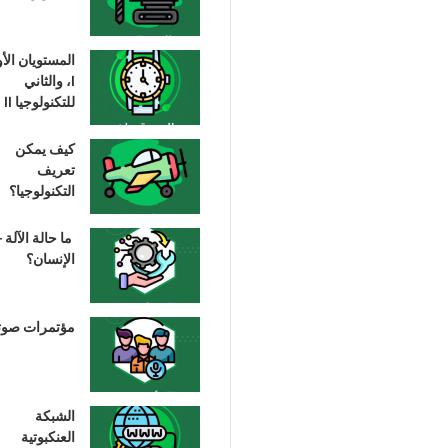
المستويان الأ
I، والثاني
للتكنولوجيا II
كيف يمكن
تعريف
التكنولوجيا؟
ما حالة الآلة –
الإنسان؟
مؤتمرات صوت
الشبكة
العنكبوتية