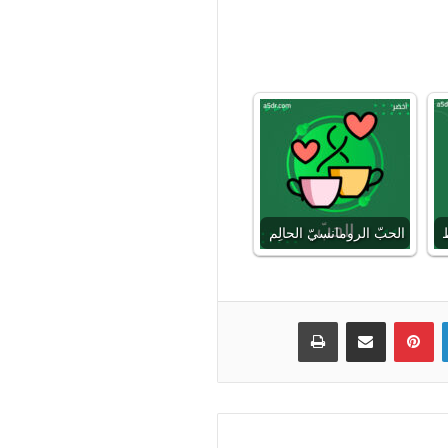
ط
الحبّ الرومانسيّ الحالِم
لينكدإن
بينتيريست
مشاركة عبر البريد
طباعة