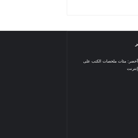
ر
خضر: مئات ملخصات الكتب على
نترنت