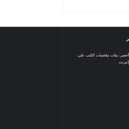
ر
خضر: مئات ملخصات الكتب على
نترنت