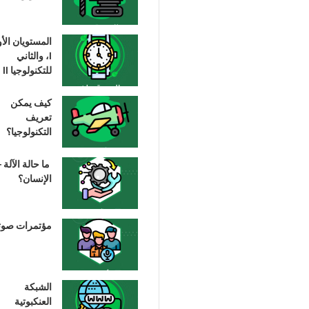
المستويان الأ
I، والثاني
للتكنولوجيا II
كيف يمكن
تعريف
التكنولوجيا؟
ما حالة الآلة –
الإنسان؟
مؤتمرات صوت
الشبكة
العنكبوتية