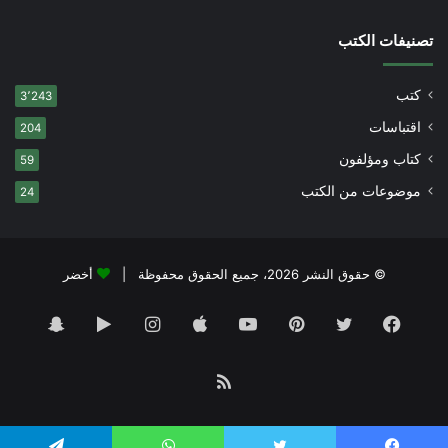
تصنيفات الكتب
كتب
3٬243
اقتباسات
204
كتاب ومؤلفون
59
موضوعات من الكتب
24
© حقوق النشر 2026، جميع الحقوق محفوظة |
أخضر
فيسبوك
تويتر
بينتيريست
يوتيوب
انستقرام
‏Google
سناب
Play
تشات
ملخص
الموقع