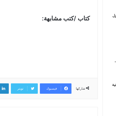
ول
كتاب /كتب مشابهة:
ية
فيسبوك
تويتر
شاركها