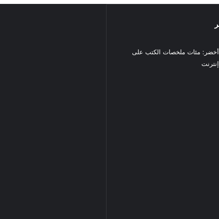
ر
خضر: مئات ملخصات الكتب على
نترنت