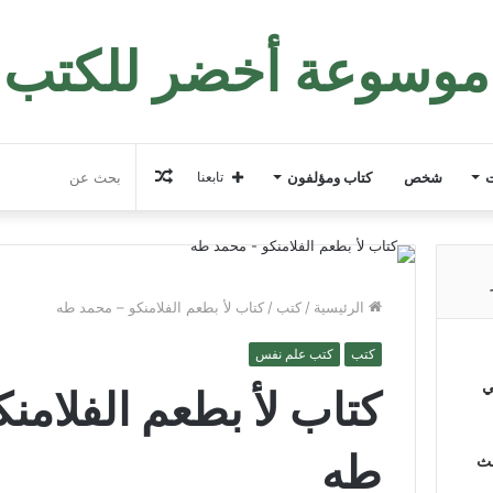
موسوعة أخضر للكتب
مقال
ت
شخص
كتاب ومؤلفون
تابعنا
عشوائي
الرئيسية
/
كتب
/
كتاب لأ بطعم الفلامنكو – محمد طه
كتب
كتب علم نفس
ي
كتاب لأ بطعم الفلامن
طه
لث