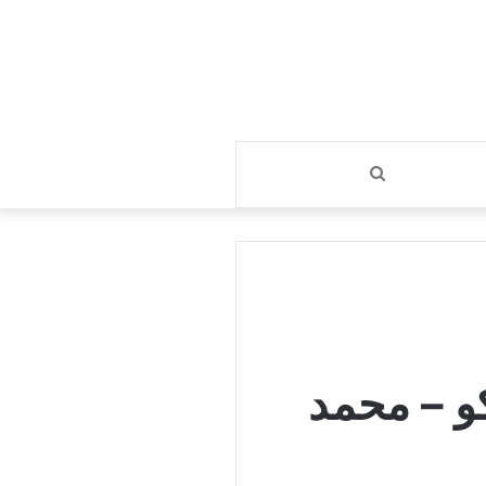
بحث
عن
كو – محمد