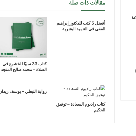
مقالات ذات صلة
عة
أفضل 5 كتب للدكتور إبراهيم
الفقي في التنمية البشرية
كتاب 33 سببًا للخشوع في
الصلاة – محمد صالح المنجد
رواية النبطي – يوسف زيدان
كتاب راديوم السعادة – توفيق
الحكيم