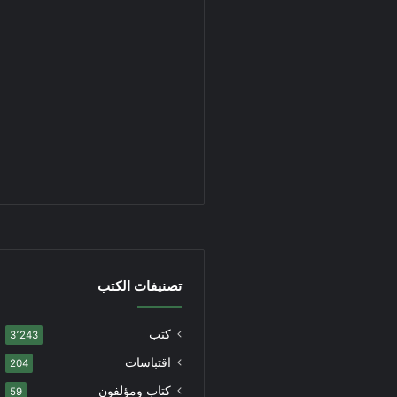
تصنيفات الكتب
كتب
3٬243
اقتباسات
204
كتاب ومؤلفون
59