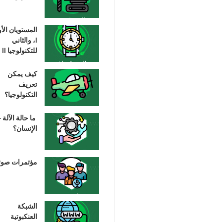
المستويان الأ
I، والثاني
للتكنولوجيا II
كيف يمكن
تعريف
التكنولوجيا؟
ما حالة الآلة –
الإنسان؟
مؤتمرات صوت
الشبكة
العنكبوتية