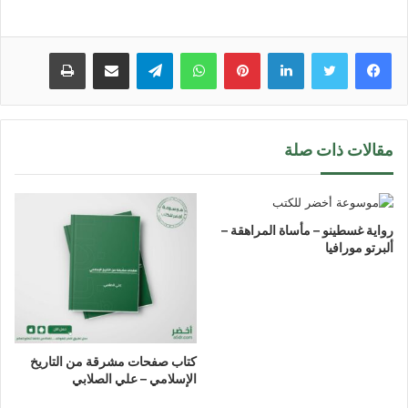
لينكدإن
بينتيريست
واتساب
تيلقرام
مشاركة عبر البريد
طباعة
مقالات ذات صلة
رواية غسطينو – مأساة المراهقة –
ألبرتو مورافيا
كتاب صفحات مشرقة من التاريخ
الإسلامي – علي الصلابي