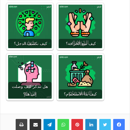
كيف نبيع الخرافة؟
كيف نكشف الدجل؟
هل تتذكر كيف وصلت
كيف بدأ الاستحمام؟
إلى هنا؟
لينكدإن
بينتيريست
واتساب
تيلقرام
مشاركة عبر البريد
طباعة