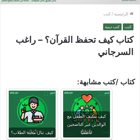
الرئيسية
/
كتب
كتب
كتب دينية
كتاب كيف تحفظ القرآن؟ – راغب
السرجاني
كتاب /كتب مشابهة:
كيف يتكيف الطفل مع
الوالدين غير الناضجين
عاطفيًّا
كيف تنال محبة الطلاب؟