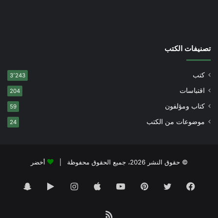
تصنيفات الكتب
كتب
3٬243
اقتباسات
204
كتاب ومؤلفون
59
موضوعات من الكتب
24
© حقوق النشر 2026، جميع الحقوق محفوظة |
أخضر
فيسبوك
تويتر
بينتيريست
يوتيوب
انستقرام
‏Google
سناب
Play
تشات
ملخص