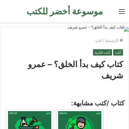
موسوعة أخضر للكتب
القائمة
الرئيسية
/
كتب
كتب
كتب فكرية
كتاب كيف بدأ الخلق؟ – عمرو
شريف
كتاب /كتب مشابهة: