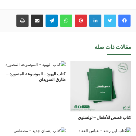
لينكدإن
بينتيريست
واتساب
تيلقرام
مشاركة عبر البريد
طباعة
مقالات ذات صلة
كتاب اليهود – الموسوعة المصورة –
طارق السويدان
كتاب قصص للأطفال – تولستوي