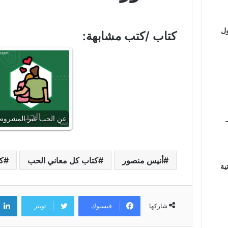
ول
كتاب /كتب مشابهة:
عنِ الحب غير المشرو
أنيس منصور
كتاب كل معاني الحب
ك
ية
فيسبوك
تويتر
شاركها