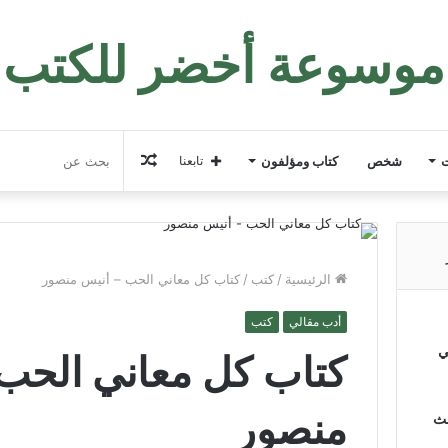
موسوعة أخضر للكتب
مقال
ت
شخص
كتاب ومؤلفون
تابعنا
عشوائي
الرئيسية
/
كتب
/
كتاب كل معاني الحب – أنيس منصور
أدب مقالي
كتب
ي
كتاب كل معاني الحب
منصور
لث