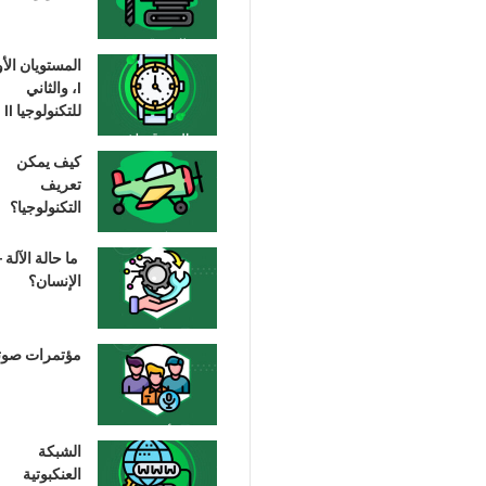
المستويان الأ
I، والثاني
للتكنولوجيا II
كيف يمكن
تعريف
التكنولوجيا؟
ما حالة الآلة –
الإنسان؟
مؤتمرات صوت
الشبكة
العنكبوتية