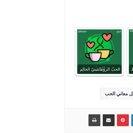
ط
الحبّ الرومانسيّ الحالِم
ل معاني الحب
لينكدإن
بينتيريست
مشاركة عبر البريد
طباعة