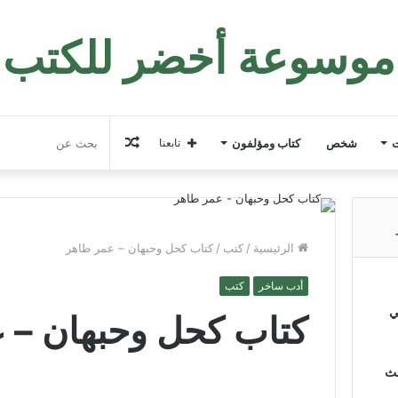
موسوعة أخضر للكتب
مقال
ت
شخص
كتاب ومؤلفون
تابعنا
عشوائي
الرئيسية
/
كتب
/
كتاب كحل وحبهان – عمر طاهر
أدب ساخر
كتب
ي
كتاب كحل وحبهان – 
لث