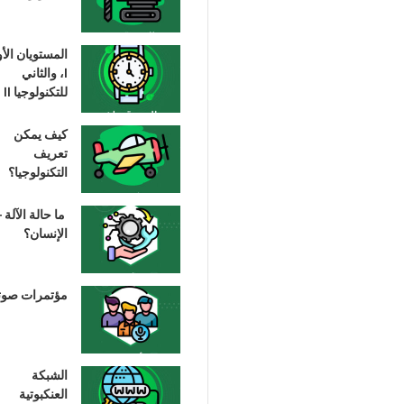
المستويان الأ
I، والثاني
للتكنولوجيا II
كيف يمكن
تعريف
التكنولوجيا؟
ما حالة الآلة –
الإنسان؟
مؤتمرات صوت
الشبكة
العنكبوتية