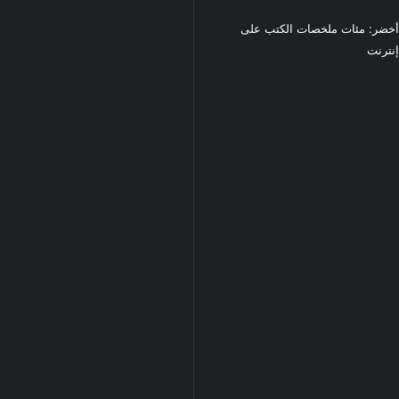
خضر: مئات ملخصات الكتب على
نترنت