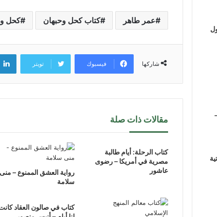
عمر طاهر
كتاب كحل وحبهان
كحل وح
ول
فيسبوك
تويتر
شاركها
مقالات ذات صلة
كتاب الرحلة: أيام طالبة
ية
مصرية في أمريكا – رضوى
عاشور
رواية العشق الممنوع – منى
سلامة
كتاب في صالون العقاد كانت
لنا أيام – أنيس منصور