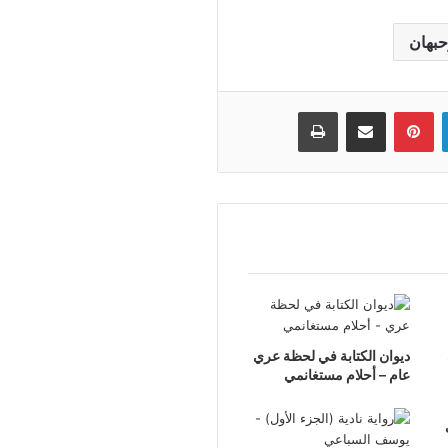
بهان
لينكدإن
بينتيريست
مشاركة عبر البريد
طباعة
ديوان الكتابة في لحظة عري
عام – أحلام مستغانمي