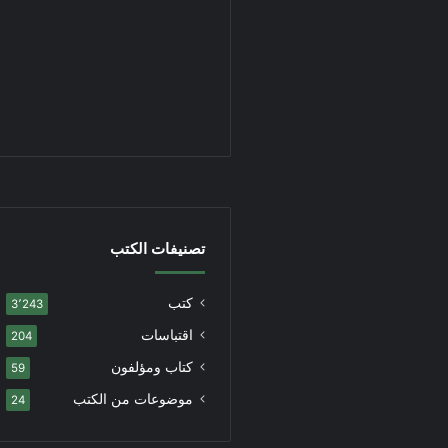
تصنيفات الكتب
كتب
3٬243
اقتباسات
204
كتاب ومؤلفون
59
موضوعات من الكتب
24