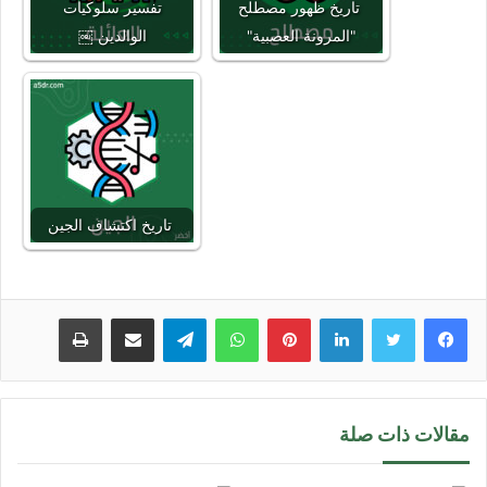
تاريخ ظهور مصطلح
تفسير سلوكيات
"المرونة العصبية"
الوالدين ￼
تاريخ اكتشاف الجين
لينكدإن
بينتيريست
واتساب
تيلقرام
مشاركة عبر البريد
طباعة
مقالات ذات صلة