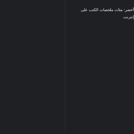
خضر: مئات ملخصات الكتب على
نترنت