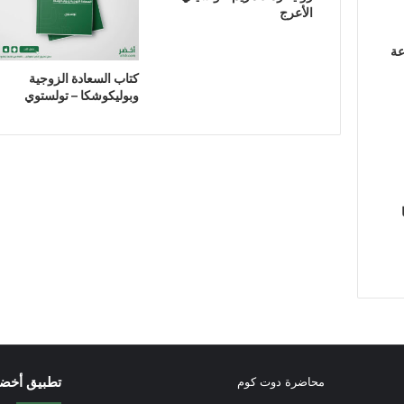
الأعرج
عة
كتاب السعادة الزوجية
وبوليكوشكا – تولستوي
تطبيق أخض
محاضرة دوت كوم