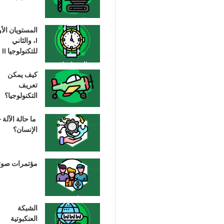
المستويان الأ
I، والثاني
للتكنولوجيا II
كيف يمكن
تعريف
التكنولوجيا؟
ما حالة الآلة –
الإنسان؟
مؤتمرات صوت
الشبكة
العنكبوتية