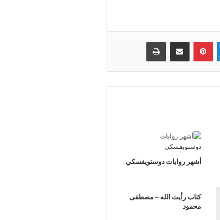
لينكدإن
بينتيريست
مشاركة عبر البريد
طباعة
أشهر روايات دوستويفسكي
كتاب رأيت الله – مصطفى
محمود