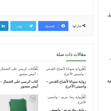
ول
فيسبوك
تويتر
شاركها
مقالات ذات صلة
ية
رواية سوناتا لأشباح القدس –
كتاب كرسي على الشمال –
واسيني الأعرج
أنيس منصور
رواية رماد مريم – واسيني