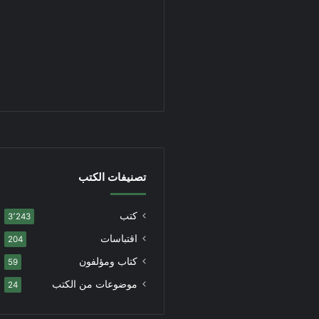
تصنيفات الكتب
كتب
3٬243
اقتباسات
204
كتاب ومؤلفون
59
موضوعات من الكتب
24