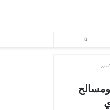
بحث
عن
أنصاري
ومسالح
ي