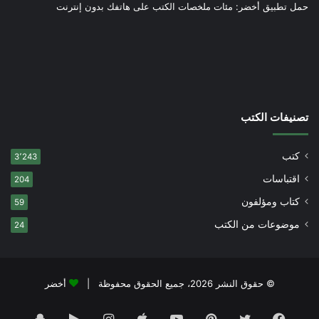
حمل تطبيق أخضر: مئات ملخصات الكتب على هاتفك بدون إنترنت
تصنيفات الكتب
كتب
3٬243
اقتباسات
204
كتاب ومؤلفون
59
موضوعات من الكتب
24
© حقوق النشر 2026، جميع الحقوق محفوظة |
أخضر
فيسبوك
تويتر
بينتيريست
يوتيوب
انستقرام
‏Google
سناب