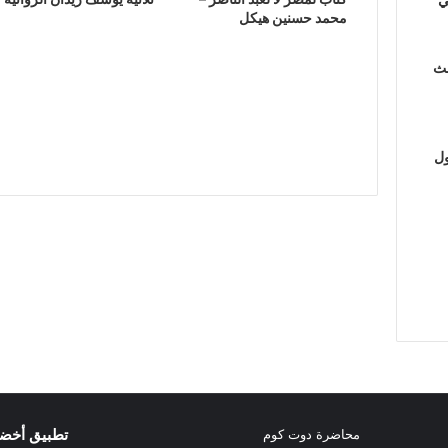
محمد حسنين هيكل
لث
ول
تطبيق أخض
محاضرة دوت كوم