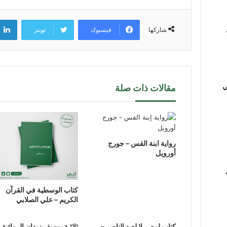
فيسبوك
تويتر
شاركها
ي
مقالات ذات صلة
رواية ابنة القس – جورج
أورويل
كتاب الوسطية في القرآن
الكريم – علي الصلابي
كتاب لمصر لا لعبد الناصر –
ثلاثية يوسف زيدان الروائية
ي