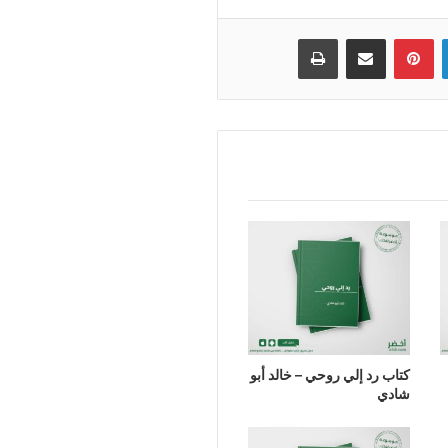
لينكدإن
بينتيريست
مشاركة عبر البريد
طباعة
كتاب رد إلي روحي – خالد أبو
شادي