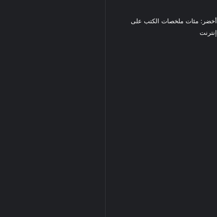
خضر: مئات ملخصات الكتب على
نترنت