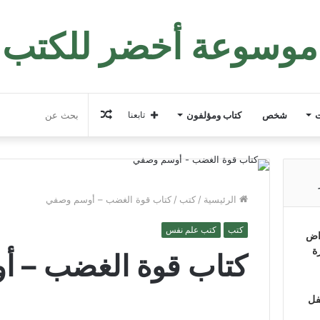
موسوعة أخضر للكتب
مقال
ت
شخص
كتاب ومؤلفون
تابعنا
عشوائي
الرئيسية
/
كتب
/
كتاب قوة الغضب – أوسم وصفي
كتب
كتب علم نفس
اض
ة
كتاب قوة الغضب – 
فل