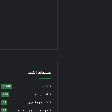
تصنيفات الكتب
كتب
3٬249
اقتباسات
204
كتاب ومؤلفون
59
موضوعات من الكتب
24