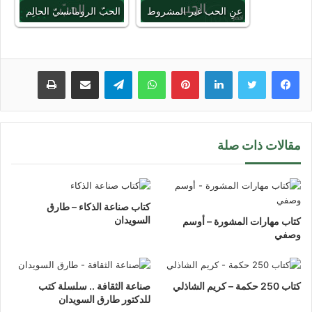
عنِ الحب غير المشروط
الحبّ الرومانسيّ الحالِم
لينكدإن
بينتيريست
واتساب
تيلقرام
مشاركة عبر البريد
طباعة
مقالات ذات صلة
كتاب صناعة الذكاء – طارق
السويدان
كتاب مهارات المشورة – أوسم
وصفي
كتاب 250 حكمة – كريم الشاذلي
صناعة الثقافة .. سلسلة كتب
للدكتور طارق السويدان