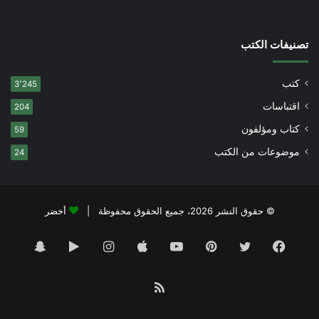
تصنيفات الكتب
كتب
3٬245
اقتباسات
204
كتاب ومؤلفون
59
موضوعات من الكتب
24
© حقوق النشر 2026، جميع الحقوق محفوظة |
أخضر
فيسبوك
تويتر
بينتيريست
يوتيوب
انستقرام
‏Google
سناب
Play
تشات
ملخص