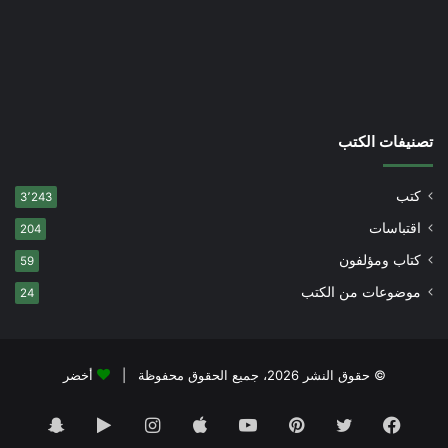
تصنيفات الكتب
كتب
3٬243
اقتباسات
204
كتاب ومؤلفون
59
موضوعات من الكتب
24
© حقوق النشر 2026، جميع الحقوق محفوظة |
أخضر
فيسبوك
تويتر
بينتيريست
يوتيوب
انستقرام
‏Google
سناب