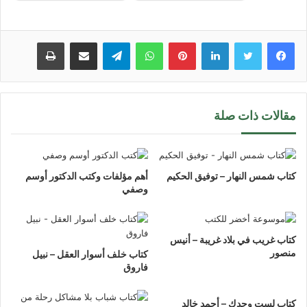
لينكدإن
بينتيريست
واتساب
تيلقرام
مشاركة عبر البريد
طباعة
مقالات ذات صلة
كتاب شمس النهار – توفيق الحكيم
أهم مؤلفات وكتب الدكتور أوسم
وصفي
كتاب غريب في بلاد غريبة – أنيس
منصور
كتاب خلف أسوار العقل – نبيل
فاروق
كتاب لست وحدك – أحمد خالد