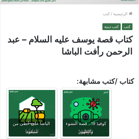
الرئيسية
/
كتب
كتب
كتب دينية
كتاب قصة يوسف عليه السلام – عبد
الرحمن رأفت الباشا
كتاب /كتب مشابهة:
كوفيد 19.. قصة النشوء
الباشا على خُطى من
والظهور
سبقوه