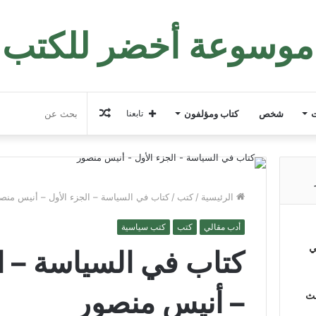
موسوعة أخضر للكتب
مقال
ت
شخص
كتاب ومؤلفون
تابعنا
عشوائي
الرئيسية
/
كتب
/
كتاب في السياسة – الجزء الأول – أنيس منص
أدب مقالي
كتب
كتب سياسية
ي
كتاب في السياسة – ال
– أنيس منصور
لث