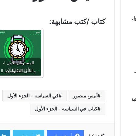
ول
كتاب /كتب مشابهة:
المستويان الأول I،
والثاني للتكنولوجيا II
أنيس منصور
في السياسة - الجزء الأول
ية
كتاب في السياسة - الجزء الأول
فيسبوك
تويتر
شاركها