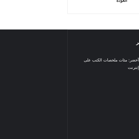
العودة
ر
خضر: مئات ملخصات الكتب على
نترنت