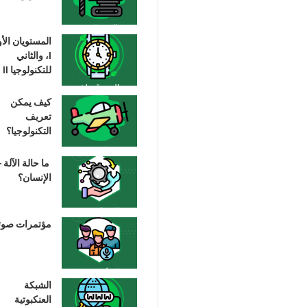
المستويان الأ
I، والثاني
للتكنولوجيا II
كيف يمكن
تعريف
التكنولوجيا؟
ما حالة الآلة –
الإنسان؟
مؤتمرات صوت
الشبكة
العنكبوتية