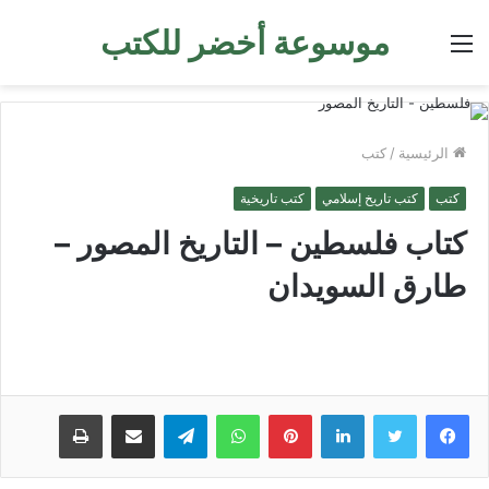
موسوعة أخضر للكتب
القائمة
الرئيسية
/
كتب
كتب
كتب تاريخ إسلامي
كتب تاريخية
كتاب فلسطين – التاريخ المصور –
طارق السويدان
لينكدإن
بينتيريست
واتساب
تيلقرام
مشاركة عبر البريد
طباعة