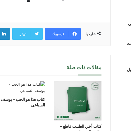
ي
فيسبوك
تويتر
شاركها
لث
مقالات ذات صلة
ول
كتاب هذا هو الحب – يوسف
السباعي
‫كتاب أخي الطبيب قاطع‬ –