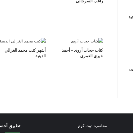
راغب السرجاني
ية
كتاب حجاب أروى – أحمد
أشهر كتب محمد الغزالي
خيري العمري
الدينية
عة
تطبيق أخض
محاضرة دوت كوم