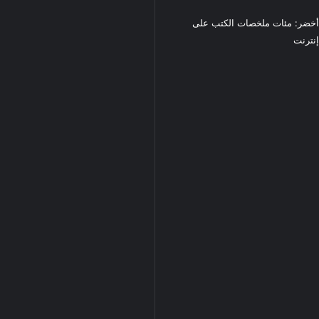
خضر: مئات ملخصات الكتب على
نترنت