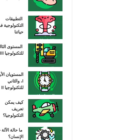
التطبيقات
التكنولوجية ف
حياتنا
المستوى الثا
للتكنولوجيا III
المستويان الأ
I، والثاني
للتكنولوجيا II
كيف يمكن
تعريف
التكنولوجيا؟
ما حالة الآلة –
الإنسان؟