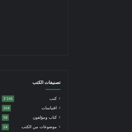
تصنيفات الكتب
كتب
3٬245
اقتباسات
204
كتاب ومؤلفون
59
موضوعات من الكتب
24