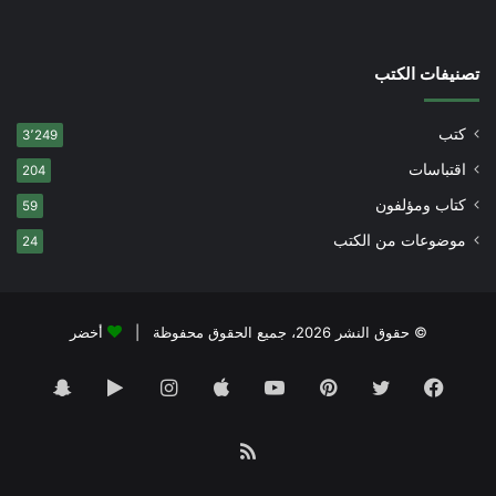
تصنيفات الكتب
كتب
3٬249
اقتباسات
204
كتاب ومؤلفون
59
موضوعات من الكتب
24
© حقوق النشر 2026، جميع الحقوق محفوظة |
أخضر
فيسبوك
تويتر
بينتيريست
يوتيوب
انستقرام
‏Google
سناب
Play
تشات
ملخص