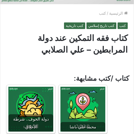
الرئيسية
/
كتب
كتب
كتب تاريخ إسلامي
كتب تاريخية
كتاب فقه التمكين عند دولة
المرابطين – علي الصلابي
كتاب /كتب مشابهة:
دولة الخوف.. شرطة
محمد علي باشا
الأخلاق