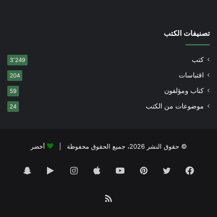
تصنيفات الكتب
كتب
3٬249
اقتباسات
204
كتاب ومؤلفون
59
موضوعات من الكتب
24
© حقوق النشر 2026، جميع الحقوق محفوظة |
أخضر
فيسبوك
تويتر
بينتيريست
يوتيوب
انستقرام
‏Google
سناب
Play
تشات
ملخص