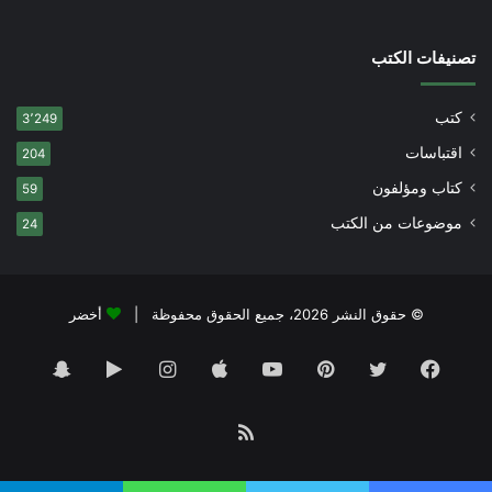
تصنيفات الكتب
كتب
3٬249
اقتباسات
204
كتاب ومؤلفون
59
موضوعات من الكتب
24
© حقوق النشر 2026، جميع الحقوق محفوظة |
أخضر
فيسبوك
تويتر
بينتيريست
يوتيوب
انستقرام
‏Google
سناب
Play
تشات
ملخص
الموقع