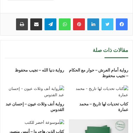
لينكدإن
بينتيريست
واتساب
تيلقرام
مشاركة عبر البريد
طباعة
مقالات ذات صلة
رواية أمام العرش – حوار مع الحكام
رواية دنيا الله – نجيب محفوظ
– نجيب محفوظ
كتاب تحديات لها تاريخ – محمد
رواية أنف وثلاث عيون – إحسان عبد
عمارة
القدوس
كتاب الذين هاجروا – أنيس منصور