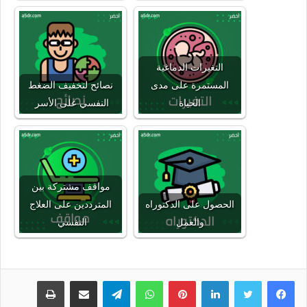
التغيرات الدماغية
المستمرة على مدى
نصائح لتخفيف الضغط
الحياة
النفسي على الأسر
مواقف مشتركة بين
الحصول على الدكتوراه
المترددين على العلاج
والعمل
النفسي
لينكدإن
بينتيريست
واتساب
تيلقرام
مشاركة عبر البريد
طباعة