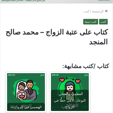
الرئيسية
/
كتب
كتب
كتب دينية
كتاب على عتبة الزواج – محمد صالح
المنجد
كتاب /كتب مشابهة:
العظمي والعقلي..
النوعان الأقل حظًّا في
الزواج
الهضمي في الزواج￼