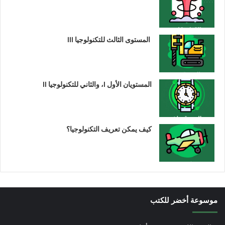
المستوى الثالث للتكنولوجيا III
المستويان الأول I، والثاني للتكنولوجيا II
كيف يمكن تعريف التكنولوجيا؟
موسوعة أخضر للكتب