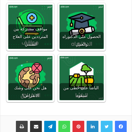
مواقف مشتركة بين
الحصول على الدكتوراه
المترددين على العلاج
والعمل
النفسي
الباشا على خُطى من
هل نحن على وشك
سبقوه
الانقراض؟
لينكدإن
بينتيريست
واتساب
تيلقرام
مشاركة عبر البريد
طباعة