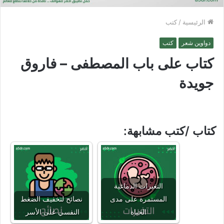
الرئيسية
/
كتب
دواوين شعر
كتب
كتاب على باب المصطفى – فاروق
جويدة
كتاب /كتب مشابهة:
التغيرات الدماغية
المستمرة على مدى
نصائح لتخفيف الضغط
الحياة
النفسي على الأسر