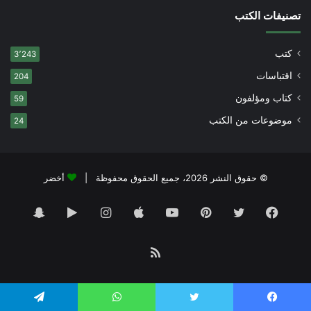
تصنيفات الكتب
كتب
3٬243
اقتباسات
204
كتاب ومؤلفون
59
موضوعات من الكتب
24
© حقوق النشر 2026، جميع الحقوق محفوظة |
أخضر
فيسبوك
تويتر
بينتيريست
يوتيوب
انستقرام
‏Google
سناب
Play
تشات
ملخص
الموقع
يسبوك
تويتر
واتساب
تيلقرام