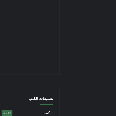
تصنيفات الكتب
كتب
3٬245