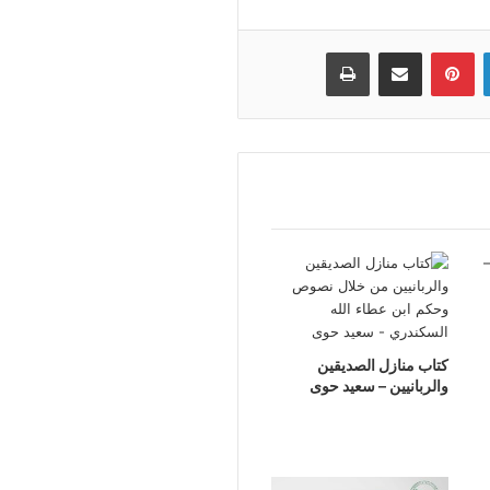
لينكدإن
بينتيريست
مشاركة عبر البريد
طباعة
كتاب منازل الصديقين
والربانيين – سعيد حوى