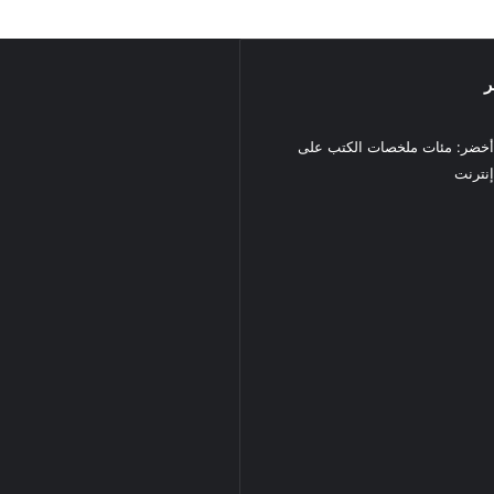
ر
خضر: مئات ملخصات الكتب على
نترنت