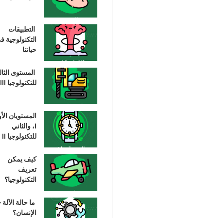
التطبيقات
التكنولوجية ف
حياتنا
المستوى الثا
للتكنولوجيا III
المستويان الأ
I، والثاني
للتكنولوجيا II
كيف يمكن
تعريف
التكنولوجيا؟
ما حالة الآلة –
الإنسان؟