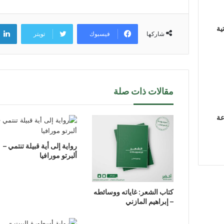
ية
فيسبوك
تويتر
شاركها
مقالات ذات صلة
عة
رواية إلى أية قبيلة تنتمي –
ألبرتو مورافيا
كتاب الشعر: غاياته ووسائطه
– إبراهيم المازني