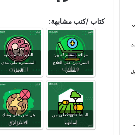
كتاب /كتب مشابهة:
ي
لث
مواقف مشتركة بين
التغيرات الدماغية
المترددين على العلاج
المستمرة على مدى
النفسي
الحياة
ول
الباشا على خُطى من
هل نحن على وشك
سبقوه
الانقراض؟