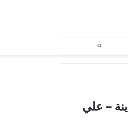
بحث
عن
نة – علي