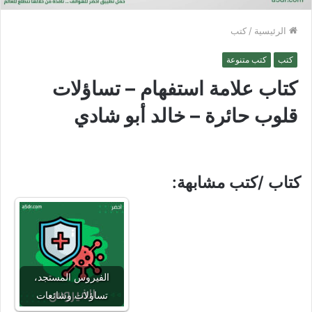
الرئيسية
/
كتب
كتب
كتب متنوعة
كتاب علامة استفهام – تساؤلات
قلوب حائرة – خالد أبو شادي
كتاب /كتب مشابهة:
الفيروس المستجد،
تساؤلات وشائعات