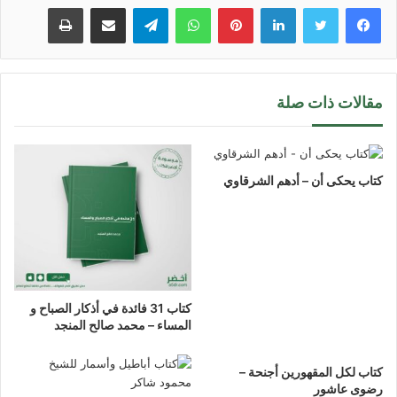
لينكدإن
بينتيريست
واتساب
تيلقرام
مشاركة عبر البريد
طباعة
مقالات ذات صلة
كتاب يحكى أن – أدهم الشرقاوي
كتاب 31 فائدة في أذكار الصباح و
المساء – محمد صالح المنجد
كتاب لكل المقهورين أجنحة –
رضوى عاشور