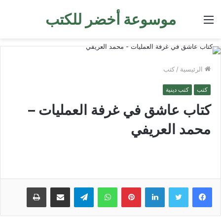
موسوعة أخضر للكتب
القائمة
الرئيسية
/
كتب
كتب
كتب دينية
كتاب عاشق في غرفة العمليات –
محمد العريفي
لينكدإن
بينتيريست
واتساب
تيلقرام
مشاركة عبر البريد
طباعة