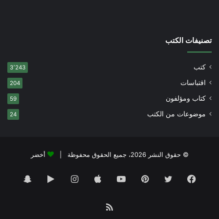
تصنيفات الكتب
كتب
3٬243
اقتباسات
204
كتاب ومؤلفون
59
موضوعات من الكتب
24
© حقوق النشر 2026، جميع الحقوق محفوظة |
أخضر
فيسبوك
تويتر
بينتيريست
يوتيوب
انستقرام
‏Google
سناب
Play
تشات
ملخص