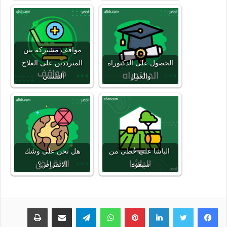
مواقف مشتركة بين
الحصول على الدكتوراه
المترددين على العلاج
والعمل
النفسي
الباشا على خُطى من
هل نحن على وشك
سبقوه
الانقراض؟
لينكدإن
بينتيريست
واتساب
تيلقرام
مشاركة عبر البريد
طباعة