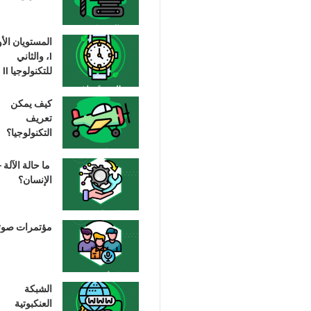
المستويان الأ
I، والثاني
للتكنولوجيا II
كيف يمكن
تعريف
التكنولوجيا؟
ما حالة الآلة –
الإنسان؟
مؤتمرات صوت
الشبكة
العنكبوتية