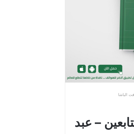
فت الباشا
ابعين – عبد