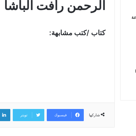
الرحمن رأفت الباشا
عة
كتاب /كتب مشابهة:
فيسبوك
تويتر
شاركها