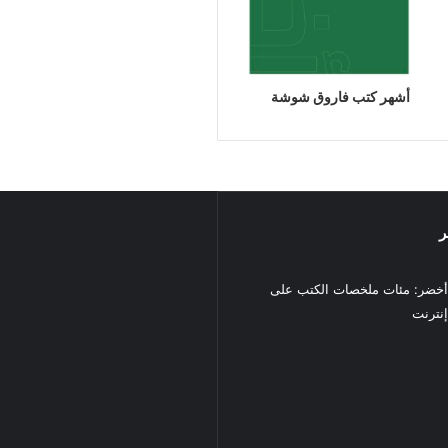
أشهر كتب فاروق شوشة
ر
خضر: مئات ملخصات الكتب على
نترنت