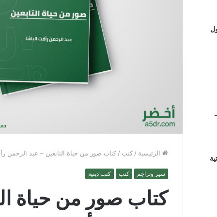
ول
الرئيسية
/
كتب
/
كتاب صور من حياة التابعين – عبد الرحمن رأ
ية
سير وتراجم
كتب
كتب دينية
كتاب صور من حياة الت