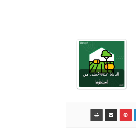
الباشا على خُطى من
سبقوه
لينكدإن
بينتيريست
مشاركة عبر البريد
طباعة