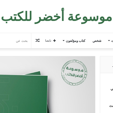
موسوعة أخضر للكتب
مقال
ت
شخص
كتاب ومؤلفون
تابعنا
عشوائي
ي
لث